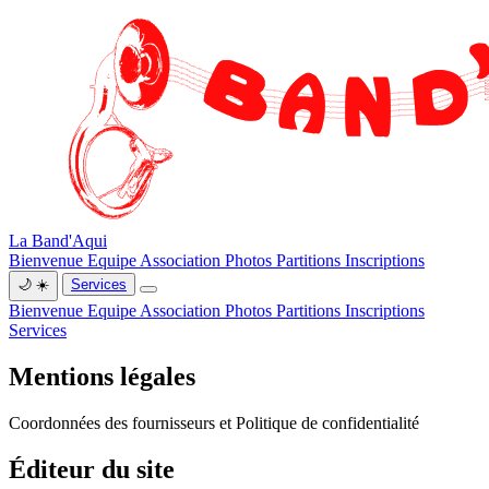
La Band'Aqui
Bienvenue
Equipe
Association
Photos
Partitions
Inscriptions
🌙
☀️
Services
Bienvenue
Equipe
Association
Photos
Partitions
Inscriptions
Services
Mentions légales
Coordonnées des fournisseurs et Politique de confidentialité
Éditeur du site