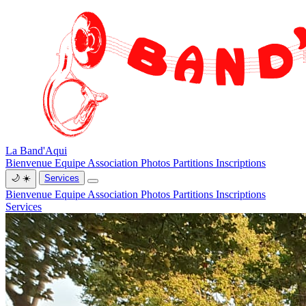
La Band'Aqui
Bienvenue
Equipe
Association
Photos
Partitions
Inscriptions
🌙
☀️
Services
Bienvenue
Equipe
Association
Photos
Partitions
Inscriptions
Services